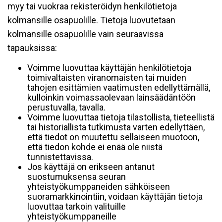
myy tai vuokraa rekisteröidyn henkilötietoja
kolmansille osapuolille. Tietoja luovutetaan
kolmansille osapuolille vain seuraavissa
tapauksissa:
Voimme luovuttaa käyttäjän henkilötietoja
toimivaltaisten viranomaisten tai muiden
tahojen esittämien vaatimusten edellyttämällä,
kulloinkin voimassaolevaan lainsäädäntöön
perustuvalla, tavalla.
Voimme luovuttaa tietoja tilastollista, tieteellistä
tai historiallista tutkimusta varten edellyttäen,
että tiedot on muutettu sellaiseen muotoon,
että tiedon kohde ei enää ole niistä
tunnistettavissa.
Jos käyttäjä on erikseen antanut
suostumuksensa seuran
yhteistyökumppaneiden sähköiseen
suoramarkkinointiin, voidaan käyttäjän tietoja
luovuttaa tarkoin valituille
yhteistyökumppaneille