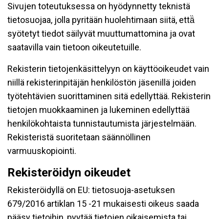
Sivujen toteutuksessa on hyödynnetty teknistä
tietosuojaa, jolla pyritään huolehtimaan siitä, että̈
syötetyt tiedot säilyvät muuttumattomina ja ovat
saatavilla vain tietoon oikeutetuille.
Rekisterin tietojenkäsittelyyn on käyttöoikeudet vain
niillä rekisterinpitäjän henkilöstön jäsenillä joiden
työtehtävien suorittaminen sitä edellyttää. Rekisterin
tietojen muokkaaminen ja lukeminen edellyttää
henkilökohtaista tunnistautumista järjestelmään.
Rekisteristä suoritetaan säännöllinen
varmuuskopiointi.
Rekisteröidyn oikeudet
Rekisteröidyllä on EU: tietosuoja-asetuksen
679/2016 artiklan 15 -21 mukaisesti oikeus saada
pääsy tietoihin, pyytää tietojen oikaisemista tai