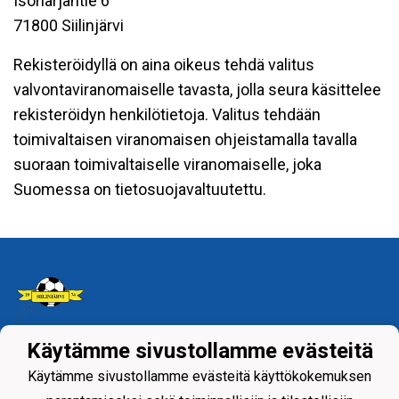
Isoharjantie 6
71800 Siilinjärvi
Rekisteröidyllä on aina oikeus tehdä valitus
valvontaviranomaiselle tavasta, jolla seura käsittelee
rekisteröidyn henkilötietoja. Valitus tehdään
toimivaltaisen viranomaisen ohjeistamalla tavalla
suoraan toimivaltaiselle viranomaiselle, joka
Suomessa on tietosuojavaltuutettu.
Käytämme sivustollamme evästeitä
Tietosuojaseloste
Käytämme sivustollamme evästeitä käyttökokemuksen
Siilinjärven Palloseura ry