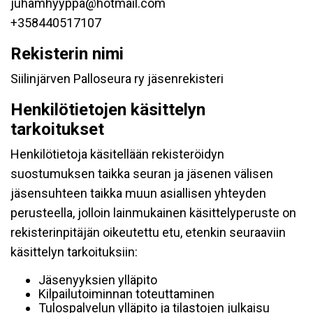
juhamhyyppa@hotmail.com
+358440517107
Rekisterin nimi
Siilinjärven Palloseura ry jäsenrekisteri
Henkilötietojen käsittelyn
tarkoitukset
Henkilötietoja käsitellään rekisteröidyn
suostumuksen taikka seuran ja jäsenen välisen
jäsensuhteen taikka muun asiallisen yhteyden
perusteella, jolloin lainmukainen käsittelyperuste on
rekisterinpitäjän oikeutettu etu, etenkin seuraaviin
käsittelyn tarkoituksiin:
Jäsenyyksien ylläpito
Kilpailutoiminnan toteuttaminen
Tulospalvelun ylläpito ja tilastojen julkaisu