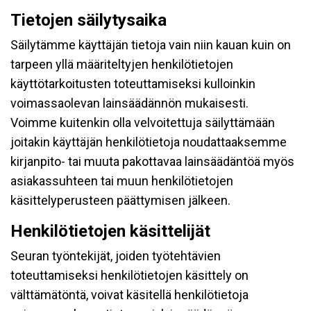
Tietojen säilytysaika
Säilytämme käyttäjän tietoja vain niin kauan kuin on
tarpeen yllä määriteltyjen henkilötietojen
käyttötarkoitusten toteuttamiseksi kulloinkin
voimassaolevan lainsäädännön mukaisesti.
Voimme kuitenkin olla velvoitettuja säilyttämään
joitakin käyttäjän henkilötietoja noudattaaksemme
kirjanpito- tai muuta pakottavaa lainsäädäntöä myös
asiakassuhteen tai muun henkilötietojen
käsittelyperusteen päättymisen jälkeen.
Henkilötietojen käsittelijät
Seuran työntekijät, joiden työtehtävien
toteuttamiseksi henkilötietojen käsittely on
välttämätöntä, voivat käsitellä henkilötietoja