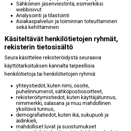
Sähköinen jäsenviestintä, esimerkiksi
webbisivut
Analysointi ja tilastointi
Asiakaspalvelun ja toiminnan toteuttaminen
sekä kehittäminen
Käsiteltävät henkilötietojen ryhmät,
rekisterin tietosisältö
Seura käsittelee rekisteröidystä seuraavia
käyttötarkoituksen kannalta tarpeellisia
henkilötietoja tai henkilötietojen ryhmiä:
yhteystiedot, kuten nimi, osoite,
puhelinnumerot, sähköpostiosoitteet,
rekisteröitymistiedot, kuten käyttäjätunnus,
nimimerkki, salasana ja muu mahdollinen
yksilöivä tunnus,
demografiatiedot, kuten ikä, sukupuoli ja
äidinkieli,
mahdolliset luvat ja suostumukset