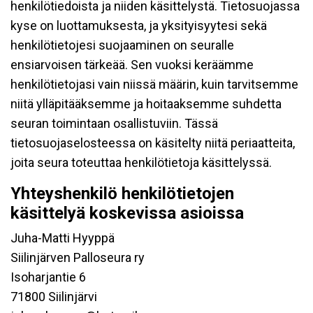
henkilötiedoista ja niiden käsittelystä. Tietosuojassa
kyse on luottamuksesta, ja yksityisyytesi sekä
henkilötietojesi suojaaminen on seuralle
ensiarvoisen tärkeää. Sen vuoksi keräämme
henkilötietojasi vain niissä määrin, kuin tarvitsemme
niitä ylläpitääksemme ja hoitaaksemme suhdetta
seuran toimintaan osallistuviin. Tässä
tietosuojaselosteessa on käsitelty niitä periaatteita,
joita seura toteuttaa henkilötietoja käsittelyssä.
Yhteyshenkilö henkilötietojen
käsittelyä koskevissa asioissa
Juha-Matti Hyyppä
Siilinjärven Palloseura ry
Isoharjantie 6
71800 Siilinjärvi