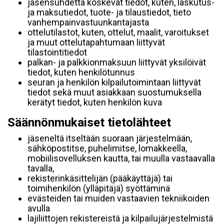
jäsensuhdetta koskevat tiedot, kuten, laskutus-
ja maksutiedot, tuote- ja tilaustiedot, tieto
vanhempainvastuunkantajasta
ottelutilastot, kuten, ottelut, maalit, varoitukset
ja muut ottelutapahtumaan liittyvät
tilastointitiedot
palkan- ja palkkionmaksuun liittyvät yksilöivät
tiedot, kuten henkilötunnus
seuran ja henkilön kilpailutoimintaan liittyvät
tiedot sekä muut asiakkaan suostumuksella
kerätyt tiedot, kuten henkilön kuva
Säännönmukaiset tietolähteet
jäseneltä itseltään suoraan järjestelmään,
sähköpostitse, puhelimitse, lomakkeella,
mobiilisovelluksen kautta, tai muulla vastaavalla
tavalla,
rekisterinkäsittelijän (pääkäyttäjä) tai
toimihenkilön (ylläpitäjä) syöttäminä
evästeiden tai muiden vastaavien tekniikoiden
avulla
lajiliittojen rekistereistä ja kilpailujärjestelmistä