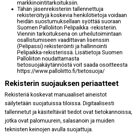
markkinointitarkoituksiin.
Tähän jäsenrekisteriin tallennettuja
rekisteröityjä koskevia henkilötietoja voidaan
heidän suostumuksellaan syöttää suoraan
Suomen Palloliiton Pelipaikka -rekisteriin.
Viennin tarkoituksena on urheilutoimintaan
osallistumiseen vaadittavan lisenssin
(Pelipassi) rekisteröinti ja hallinnointi
Pelipaikka-rekisterissä. Lisätietoja Suomen
Palloliiton noudattamasta
tietosuojakäytännöstä voit saada osoitteesta
https://www.palloliitto.fi/tietosuoja/
Rekisterin suojauksen periaatteet
Rekisteriä koskevat manuaaliset aineistot
säilytetään suojatuissa tiloissa. Digitaalisesti
tallennetut ja käsiteltävät tiedot ovat tietokannoissa,
jotka ovat palomuurein, salasanoin ja muiden
teknisten keinojen avulla suojattuja.