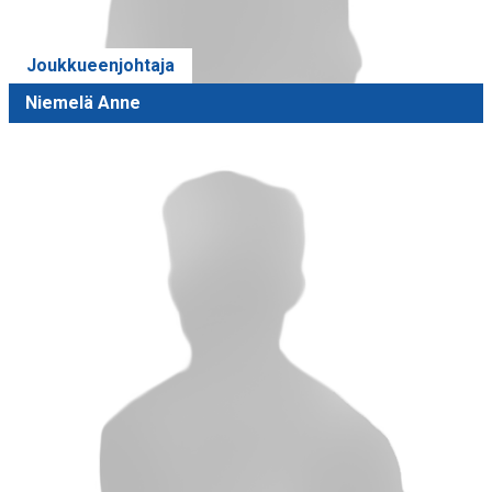
Joukkueenjohtaja
Niemelä Anne