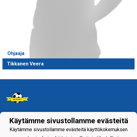
Ohjaaja
Tikkanen Veera
Käytämme sivustollamme evästeitä
Tietosuojaseloste
Käytämme sivustollamme evästeitä käyttökokemuksen
Siilinjärven Palloseura ry