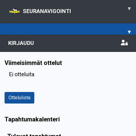
▾
SEURANAVIGOINTI
▾
KIRJAUDU
Viimeisimmät ottelut
Ei otteluita
Ottelulista
Tapahtumakalenteri