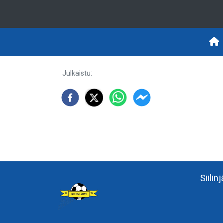
Julkaistu
:
Siilin