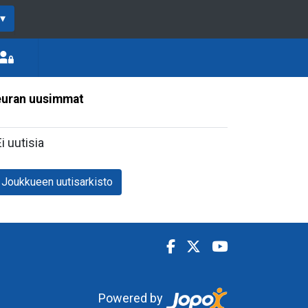
▾
uran uusimmat
Ei uutisia
Joukkueen uutisarkisto
Powered by