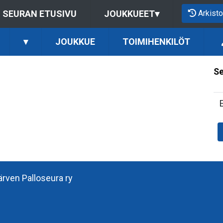
Arkisto
SEURAN ETUSIVU
JOUKKUEET
▾
▾
JOUKKUE
TOIMIHENKILÖT
Se
järven Palloseura ry